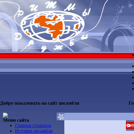
Добро пожаловать на сайт ансамбля
Го
Меню сайта
Главная страница
История ансамбля