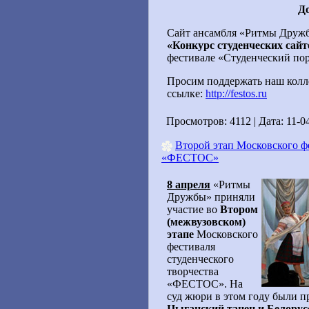
До
Сайт ансамбля «Ритмы Дружб
«Конкурс студенческих сайт
фестивале «Студенческий п
Просим поддержать наш колле
ссылке:
http://festos.ru
Просмотров: 4112 | Дата:
11-0
Второй этап Московского фе
«ФЕСТОС»
8 апреля
«Ритмы
Дружбы» приняли
участие во
Втором
(межвузовском)
этапе
Московского
фестиваля
студенческого
творчества
«ФЕСТОС». На
суд жюри в этом году были п
Цыганский танец и Белорус