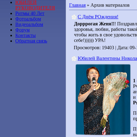
ЮБИЛЕЙ
Главная
»
Архив материалов
РУКОВОДИТЕЛЯ
Ритмы 40 Лет
С Днём РОждения!
Фотоальбом
Дорррогая Женя!!
! Поздравл
Видеоальбом
здоровья, любви, работы тако
Форум
чтобы жить в свое удовольств
Контакты
себе!)))))) УРА!
Обратная связь
Просмотров: 19403 | Дата:
09-
Юбилей Валентины Никол
1
Р
а
и
Р
П
п
П
н