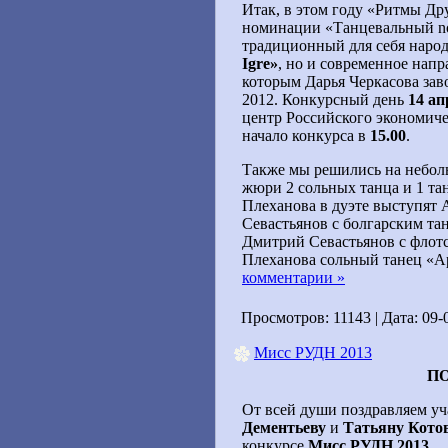
Итак, в этом году «Ритмы Др
номинации «Танцевальный non
традиционный для себя наро
Igre»
, но и современное напр
которым Дарья Черкасова зав
2012. Конкурсный день
14 ап
центр Российского экономиче
начало конкурса в
15.00
.
Также мы решились на небол
жюри 2 сольных танца и 1 тан
Плеханова в дуэте выступят
Севастьянов с болгарским та
Дмитрий Севастьянов с флот
Плеханова сольный танец «А
комментарии »
Просмотров: 11143 | Дата:
09-
Мисс РУДН 2013
П
От всей души поздравляем у
Дементьеву
и
Татьяну Кото
конкурсе
Мисс РУДН 2013
.