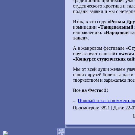
традиционно принимает участ
студенческого креатива и тал
поданы заявки и мы с нетерп
Итак, в это году
«Ритмы Др
номинации
«Танцевальный 
направлению:
«Народный та
танец»
.
А в жанровом фестивале
«Ст
поучаствует наш сайт
«www.r
«Конкурсе студенческих сай
Мы от всей души желаем уда
наших друзей болеть за нас и
творчеством и заражаться по
Все на Фестос!!!
...
Полный текст и комментар
Просмотров: 3821 | Дата:
22-0