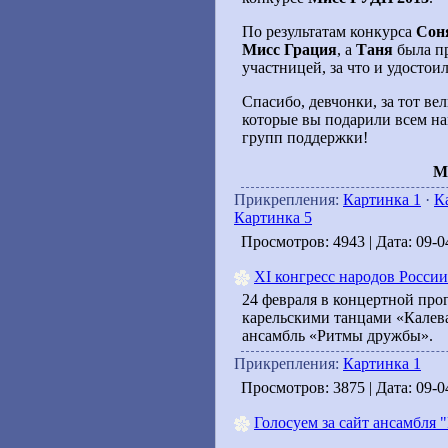
По результатам конкурса
Сон
Мисс Грация
, а
Таня
была п
участницей, за что и удостои
Спасибо, девчонки, за тот в
которые вы подарили всем на
групп поддержки!
М
Прикрепления:
Картинка 1
·
К
Картинка 5
Просмотров: 4943 | Дата:
09-0
XI конгресс народов России
24 февраля в концертной про
карельскими танцами «Калев
ансамбль «Ритмы дружбы».
Прикрепления:
Картинка 1
Просмотров: 3875 | Дата:
09-0
Голосуем за сайт ансамбля