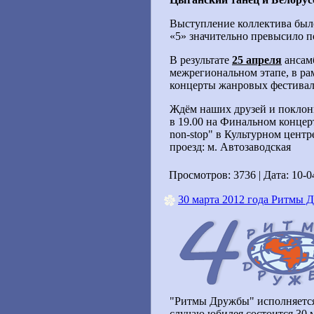
Выступление коллектива было
«5» значительно превысило п
В результате
25 апреля
ансам
межрегиональном этапе, в ра
концерты жанровых фестивал
Ждём наших друзей и поклонн
в 19.00 на Финальном конце
non-stop" в Культурном центр
проезд: м. Автозаводская
Просмотров: 3736 | Дата:
10-0
30 марта 2012 года Ритмы 
"Ритмы Дружбы" исполняетс
случаю юбилея состоится
30 