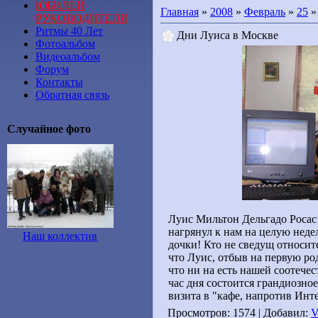
ЮБИЛЕЙ
Главная
»
2008
»
Февраль
»
25
»
РУКОВОДИТЕЛЯ
Ритмы 40 Лет
Дни Луиса в Москве
Фотоальбом
Видеоальбом
Форум
Контакты
Обратная связь
Случайное фото
Луис Мильтон Дельгадо Росас 
нагрянул к нам на целую недел
Наш коллектив
дочки! Кто не сведущ относит
что Луис, отбыв на первую род
что ни на есть нашей соотечес
час дня состоится грандиозно
визита в "кафе, напротив Инте
Просмотров: 1574 | Добавил: