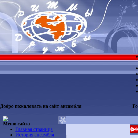
Добро пожаловать на сайт ансамбля
Го
Меню сайта
Главная страница
История ансамбля