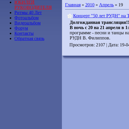
ЮБИЛЕЙ
Главная
»
2010
»
Апрель
»
19
РУКОВОДИТЕЛЯ
Ритмы 40 Лет
Концерт "50 лет РУДН" на
Фотоальбом
Долгожданная трансляция!!
Видеоальбом
В ночь с 20 на 21 апреля в 
Форум
программе - песни и танцы н
Контакты
РУДН В. Филиппов.
Обратная связь
Просмотров: 2107 | Дата:
19-0