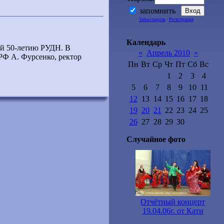
запомнить
Забыл пароль
·
Регистрация
Календарь
ый 50-летию РУДН. В
«
Апрель 2010
»
РФ А. Фурсенко, ректор
Пн
Вт
Ср
Чт
Пт
Сб
Вс
1
2
3
4
5
6
7
8
9
10
11
12
13
14
15
16
17
18
19
20
21
22
23
24
25
26
27
28
29
30
Случайное фото
Отчётный концерт
19.04.06г. от Кати