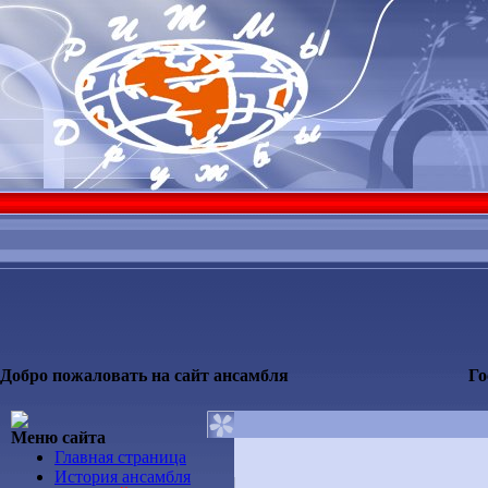
Добро пожаловать на сайт ансамбля
Го
Меню сайта
Главная страница
История ансамбля