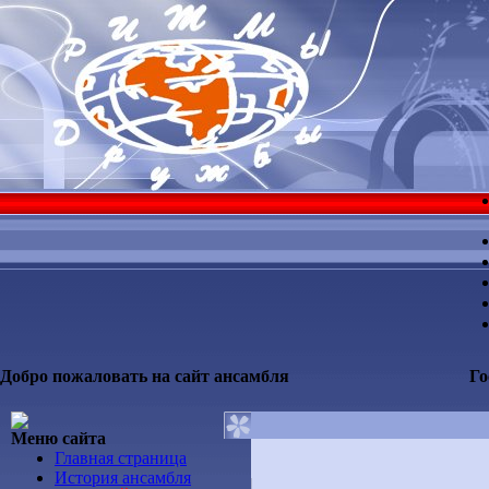
Добро пожаловать на сайт ансамбля
Го
Меню сайта
Главная страница
История ансамбля