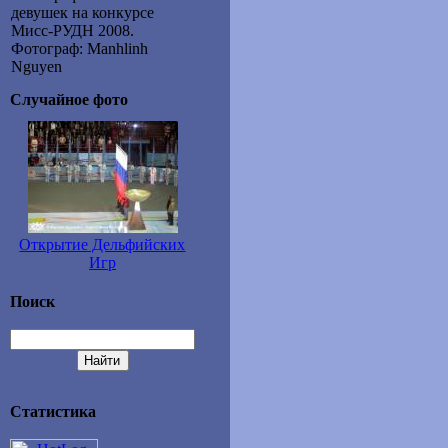
девушек на конкурсе
Мисс-РУДН 2008.
Фотограф: Manhlinh
Nguyen
Случайное фото
Открытие Дельфийских
Игр
Поиск
Статистика