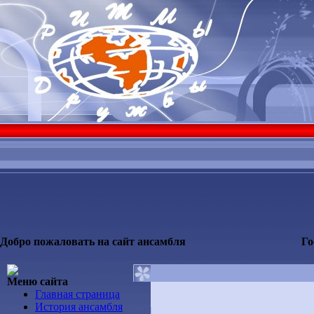
Добро пожаловать на сайт ансамбля
Го
Меню сайта
Главная страница
История ансамбля