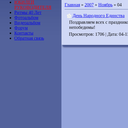
ЮБИЛЕЙ
Главная
»
2007
»
Ноябрь
»
04
РУКОВОДИТЕЛЯ
Ритмы 40 Лет
День Народного Единства
Фотоальбом
Поздравляем всех с праздник
Видеоальбом
непобедимы!
Форум
Контакты
Просмотров: 1706 | Дата:
04-1
Обратная связь