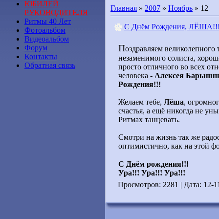
ЮБИЛЕЙ
Главная
»
2007
»
Ноябрь
»
12
РУКОВОДИТЕЛЯ
Ритмы 40 Лет
С Днём Рождения, ЛЁША!!
Фотоальбом
Видеоальбом
П
Форум
оздравляем великолепного 
Контакты
незаменимого солиста, хорош
Обратная связь
просто отличного во всех от
человека -
Алексея Барышн
Рождения!!!
Желаем тебе,
Лёша
, огромног
счастья, а ещё никогда не уны
Ритмах танцевать.
Смотри на жизнь так же радос
оптимистично, как на этой ф
С Днём рождения!!!
Ура!!! Ура!!! Ура!!!
Просмотров: 2281 | Дата:
12-1