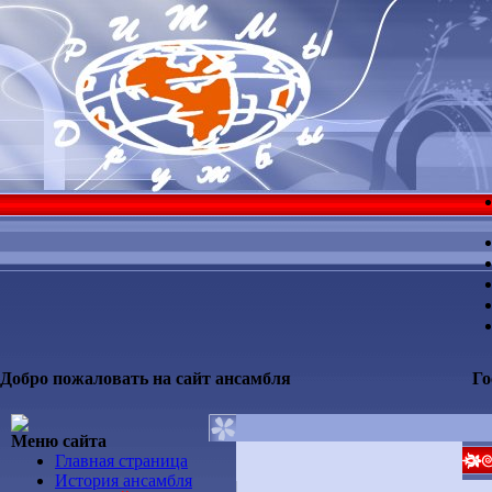
Добро пожаловать на сайт ансамбля
Го
Меню сайта
Главная страница
История ансамбля